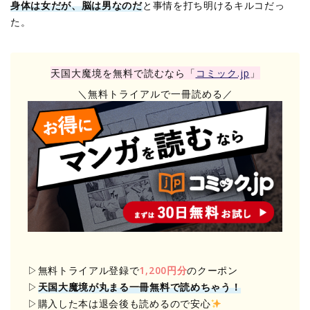
身体は女だが、脳は男なのだ
と事情を打ち明けるキルコだっ
た。
天国大魔境を無料で読むなら「
コミック.jp
」
＼無料トライアルで一冊読める／
▷無料トライアル登録で
1,200円分
のクーポン
▷
天国大魔境が丸まる一冊無料で読めちゃう！
▷購入した本は退会後も読めるので安心