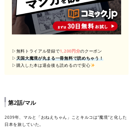
▷無料トライアル登録で
1,200円分
のクーポン
▷
天国大魔境が丸まる一冊無料で読めちゃう！
▷購入した本は退会後も読めるので安心
第2話/マル
2039年、マルと「おねえちゃん」ことキルコは”魔境”と化した
日本を旅していた。