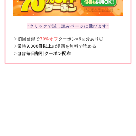
↑クリックで試し読みページに飛びます↑
▷初回登録で
70%オフ
クーポン×6回分あり◎
▷常時
9,000冊以上
の漫画を無料で読める
▷ほぼ毎日
割引クーポン配布