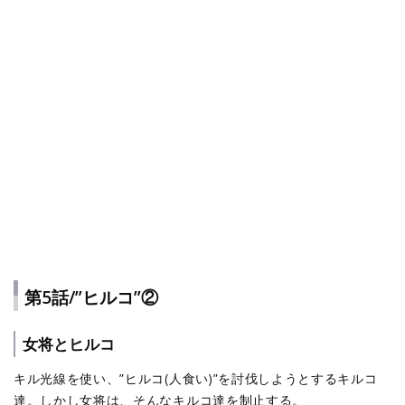
第5話/”ヒルコ”②
女将とヒルコ
キル光線を使い、”ヒルコ(人食い)”を討伐しようとするキルコ
達。しかし女将は、そんなキルコ達を制止する。