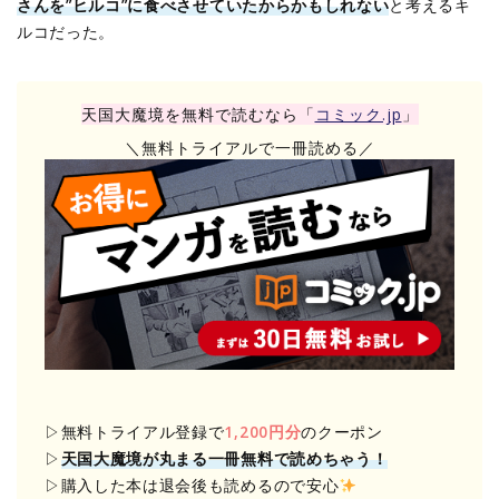
さんを”ヒルコ”に食べさせていたからかもしれない
と考えるキ
ルコだった。
天国大魔境を無料で読むなら「
コミック.jp
」
＼無料トライアルで一冊読める／
▷無料トライアル登録で
1,200円分
のクーポン
▷
天国大魔境が丸まる一冊無料で読めちゃう！
▷購入した本は退会後も読めるので安心