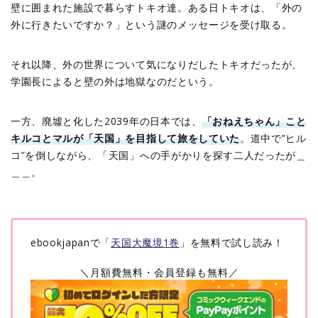
壁に囲まれた施設で暮らすトキオ達。ある日トキオは、「外の
外に行きたいですか？」という謎のメッセージを受け取る。
それ以降、外の世界について気になりだしたトキオだったが、
学園長によると壁の外は地獄なのだという。
一方、廃墟と化した2039年の日本では、
「おねえちゃん」こと
キルコとマルが「天国」を目指して旅をしていた
。道中で”ヒル
コ”を倒しながら、「天国」への手がかりを探す二人だったが＿
＿＿。
ebookjapanで「
天国大魔境1巻
」を無料で試し読み！
＼月額費無料・会員登録も無料／