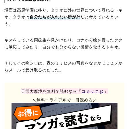
場面は高原学園に移り、タラオに外の世界について尋ねるトキ
オ。タラオは
自分たちが入れない所が外
だと考えているとい
う。
キスをしている同級生を見かけたり、コナから絵を貰ったクク
に嫉妬してみたり、自分でも分からない感情を覚えるトキオ。
そしてその晩シロは、裸のミミヒメの写真をなぜかミミヒメか
らメールで受け取るのだった。
天国大魔境を無料で読むなら「
コミック.jp
」
＼無料トライアルで一冊読める／