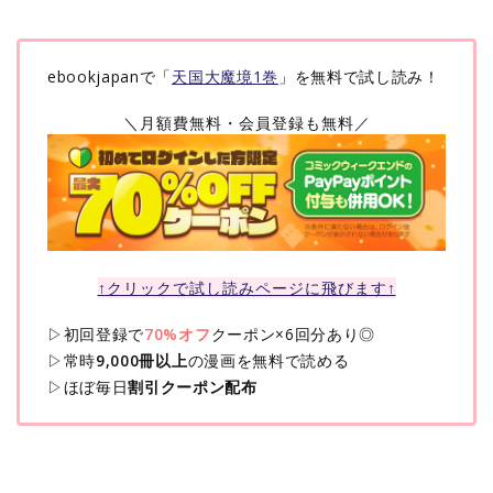
ebookjapanで「
天国大魔境1巻
」を無料で試し読み！
＼月額費無料・会員登録も無料／
↑クリックで試し読みページに飛びます↑
▷初回登録で
70%オフ
クーポン×6回分あり◎
▷常時
9,000冊以上
の漫画を無料で読める
▷ほぼ毎日
割引クーポン配布