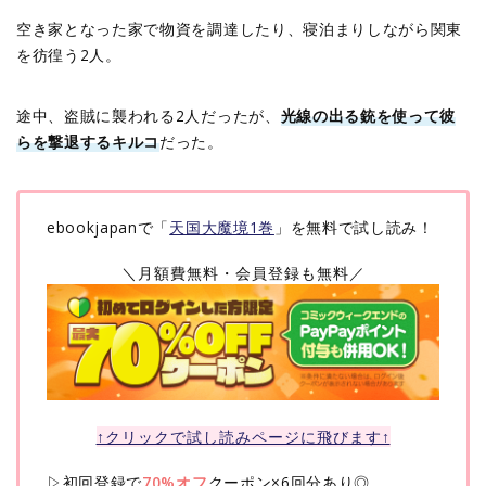
空き家となった家で物資を調達したり、寝泊まりしながら関東
を彷徨う2人。
途中、盗賊に襲われる2人だったが、
光線の出る銃を使って彼
らを撃退するキルコ
だった。
ebookjapanで「
天国大魔境1巻
」を無料で試し読み！
＼月額費無料・会員登録も無料／
↑クリックで試し読みページに飛びます↑
▷初回登録で
70%オフ
クーポン×6回分あり◎