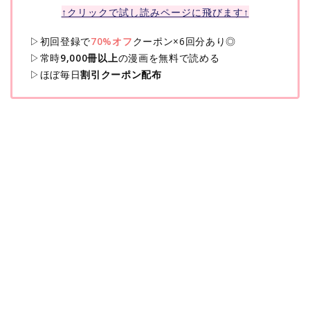
↑クリックで試し読みページに飛びます↑
▷初回登録で
70%オフ
クーポン×6回分あり◎
▷常時
9,000冊以上
の漫画を無料で読める
▷ほぼ毎日
割引クーポン配布