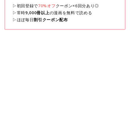
▷初回登録で
70%オフ
クーポン×6回分あり◎
▷常時
9,000冊以上
の漫画を無料で読める
▷ほぼ毎日
割引クーポン配布