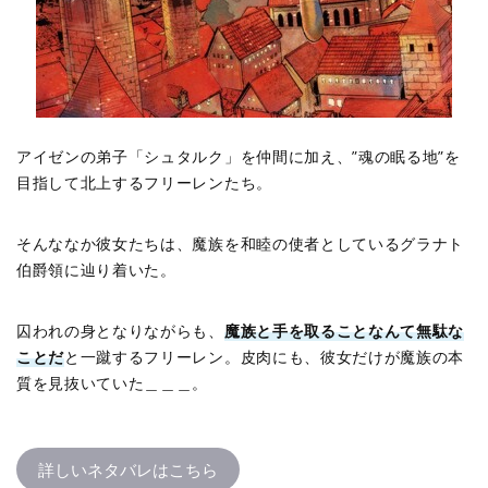
アイゼンの弟子「シュタルク」を仲間に加え、”魂の眠る地”を
目指して北上するフリーレンたち。
そんななか彼女たちは、魔族を和睦の使者としているグラナト
伯爵領に辿り着いた。
囚われの身となりながらも、
魔族と手を取ることなんて無駄な
ことだ
と一蹴するフリーレン。皮肉にも、彼女だけが魔族の本
質を見抜いていた＿＿＿。
詳しいネタバレはこちら