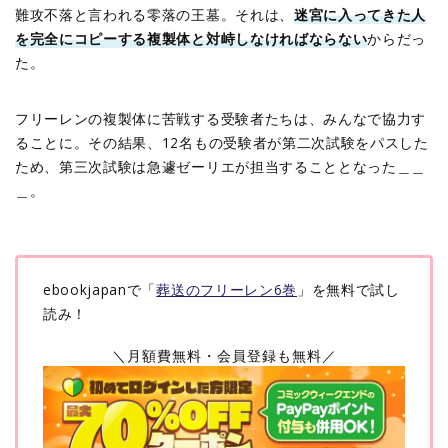
難攻不落と言われる零落の王墓。それは、
迷宮に入ってきた人
を完全にコピーする複製体と対峙しなければならない
からだっ
た。
フリーレンの複製体に苦戦する受験者たちは、みんなで協力す
ることに。その結果、12名もの受験者が第二次試験をパスした
ため、第三次試験は急遽ゼーリエが担当することとなった＿＿
＿。
ebookjapanで「
葬送のフリーレン6巻
」を無料で試し
読み！
＼月額費無料・会員登録も無料／