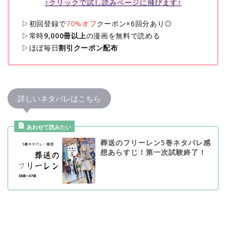
↑クリックで試し読みページに飛びます↑
▷初回登録で
70%オフ
クーポン×6回分あり◎
▷常時
9,000冊以上
の漫画を無料で読める
▷ほぼ毎日
割引クーポン配布
詳しいネタバレはこちら
葬送のフリーレン5巻ネタバレ感
想あらすじ！第一次試験終了！