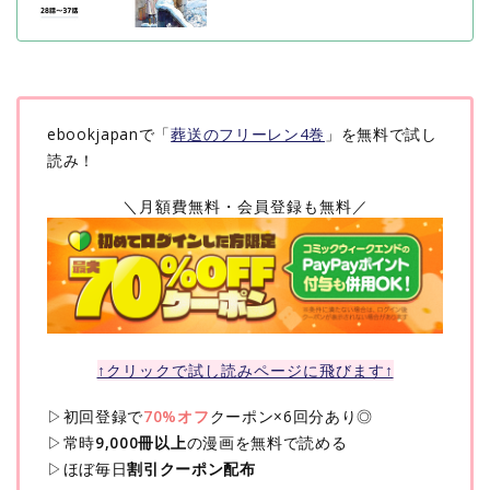
ebookjapanで「
葬送のフリーレン4巻
」を無料で試し
読み！
＼月額費無料・会員登録も無料／
↑クリックで試し読みページに飛びます↑
▷初回登録で
70%オフ
クーポン×6回分あり◎
▷常時
9,000冊以上
の漫画を無料で読める
▷ほぼ毎日
割引クーポン配布