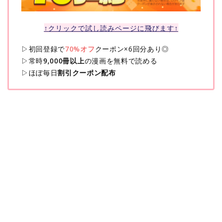
↑クリックで試し読みページに飛びます↑
▷初回登録で
70%オフ
クーポン×6回分あり◎
▷常時
9,000冊以上
の漫画を無料で読める
▷ほぼ毎日
割引クーポン配布