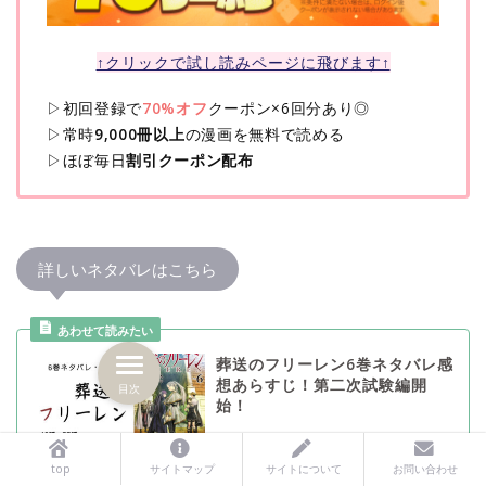
↑クリックで試し読みページに飛びます↑
▷初回登録で
70%オフ
クーポン×6回分あり◎
▷常時
9,000冊以上
の漫画を無料で読める
▷ほぼ毎日
割引クーポン配布
詳しいネタバレはこちら
葬送のフリーレン6巻ネタバレ感
想あらすじ！第二次試験編開
目次
始！
top
サイトマップ
サイトについて
お問い合わせ