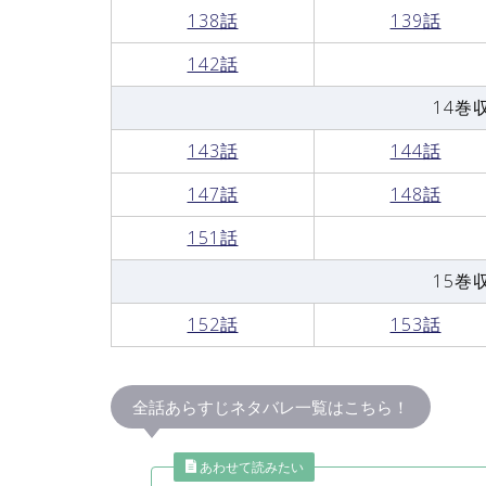
138話
139話
142話
14巻
143話
144話
147話
148話
151話
15巻
152話
153話
全話あらすじネタバレ一覧はこちら！