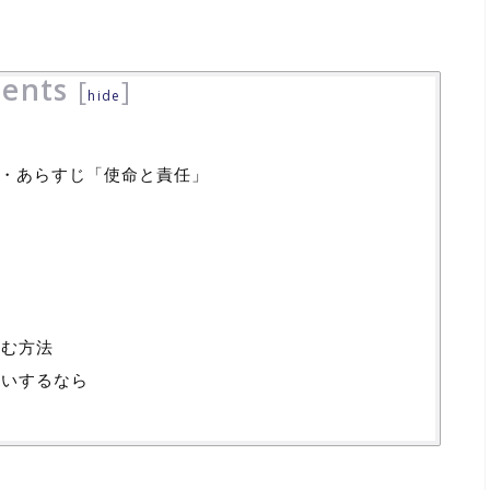
ents
[
]
hide
レ・あらすじ「使命と責任」
読む方法
買いするなら