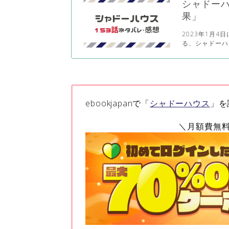
シャドーハ
果」
2023年1月
る、シャドーハ
ebookjapanで「
シャドーハウス
」を
＼月額費無