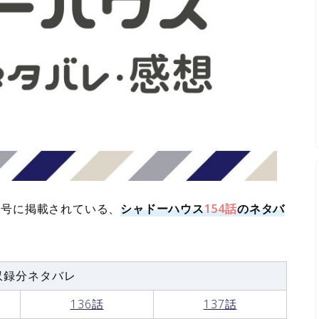
プ8号に掲載されている、
シャドーハウス
154話
のネタバ
収録分ネタバレ
136話
137話