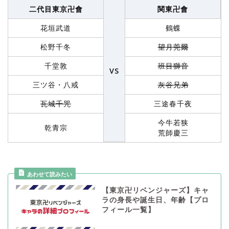
二代目東京卍會
関東卍會
花垣武道
鶴蝶
松野千冬
望月莞爾
千堂敦
班目獅音
VS
三ツ谷・八戒
灰谷兄弟
瓦城千咒
三途春千夜
今牛若狭
乾青宗
荒師慶三
【東京卍リベンジャーズ】キャ
ラの身長や誕生日、年齢【プロ
フィール一覧】