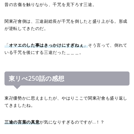
昔の古傷を触りながら、千咒を見下ろす三途。
関東卍會側は、三途副総長が千咒を倒したと盛り上がる。形成
が逆転してきたのだ。
「
オマエのした事はきっかけにすぎねぇ
」
そう言って、倒れて
いる千咒を後にする三途だった＿＿＿。
東リべ250話の感想
東卍優勢かに思えましたが、やはりここで関東卍會も盛り返し
てきましたね。
三途の言葉の真意
が気になりすぎるのですが…！？