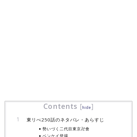
Contents
[
]
hide
東リべ250話のネタバレ・あらすじ
勢いづく二代目東京卍會
ベンケイ登場