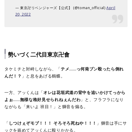
— 東京卍リベンジャーズ【公式】 (@toman_official)
April
20, 2022
勢いづく二代目東京卍會
タケミチと対峙しながら、「
テメ……っ何発ブン殴ったら倒れ
んだ！？
」と息をあげる鶴蝶。
一方、アッくんは「
オレは花垣武道の背中を追いかけてっから
よぉ……無様な格好見せられねぇんだわ
」と、フラフラになり
ながらも「来いよ 班目！」と獅音を煽る。
「
しつけぇぞモブ！！！ そろそろ死ねや！！！
」獅音は手にサ
ックを嵌めてアッくんに殴りかかる。