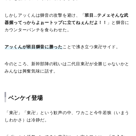
しかしアッくんは獅音の攻撃を避け、「
班目…テメェそんな武
器握ってっからよぉートップに立てねぇんだよ！！
」と獅音に
カウンターパンチを食らわせた。
アッくんが班目獅音に勝った
ことで沸き立つ東卍サイド。
今のところ、新幹部陣の戦いは二代目東卍が全勝じゃないかと
みんなは興奮気味に話す。
ベンケイ登場
「東卍」「東卍」という歓声の中、ワカこと今牛若狭（いまう
しわかさ）は冷静だ。