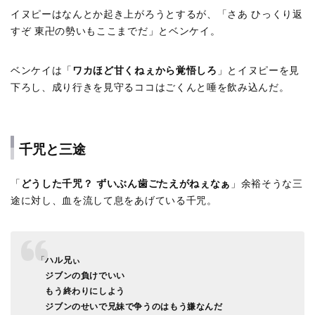
イヌピーはなんとか起き上がろうとするが、「さあ ひっくり返
すぞ 東卍の勢いもここまでだ」とベンケイ。
ベンケイは「
ワカほど甘くねぇから覚悟しろ
」とイヌピーを見
下ろし、成り行きを見守るココはごくんと唾を飲み込んだ。
千咒と三途
「
どうした千咒？ ずいぶん歯ごたえがねぇなぁ
」余裕そうな三
途に対し、血を流して息をあげている千咒。
「
ハル兄ぃ
ジブンの負けでいい
もう終わりにしよう
ジブンのせいで兄妹で争うのはもう嫌なんだ