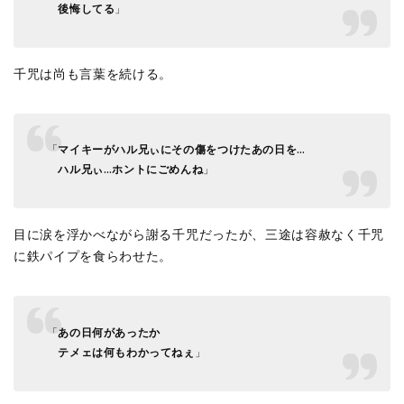
後悔してる
」
千咒は尚も言葉を続ける。
「
マイキーがハル兄ぃにその傷をつけたあの日を…
ハル兄ぃ…ホントにごめんね
」
目に涙を浮かべながら謝る千咒だったが、三途は容赦なく千咒
に鉄パイプを食らわせた。
「
あの日何があったか
テメェは何もわかってねぇ
」