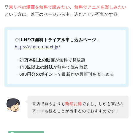
▽
東リベの漫画を無料で読みたい
、
無料でアニメを楽しみたい
という方は、以下のページから申し込むことが可能です◎
◇
U-NEXT無料トライアル申し込みページ
：
https://video.unext.jp/
・
21万本以上の動画
が無料で見放題
・
110誌以上の雑誌
が無料で読み放題
・
600円分のポイント
で最新作や最新刊を楽しめる
書店で買うよりも
断然お得
ですし、しかも東卍の
アニメも観ることが出来るのでおすすめです！