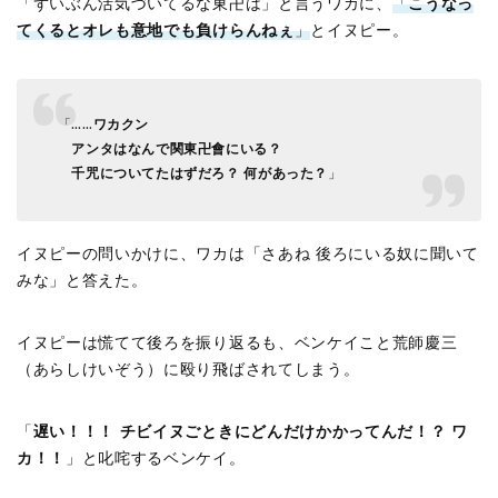
「ずいぶん活気づいてるな東卍は」と言うワカに、
「
こうなっ
てくるとオレも意地でも負けらんねぇ
」
とイヌピー。
「
……ワカクン
アンタはなんで関東卍會にいる？
千咒についてたはずだろ？ 何があった？
」
イヌピーの問いかけに、ワカは「さあね 後ろにいる奴に聞いて
みな」と答えた。
イヌピーは慌てて後ろを振り返るも、ベンケイこと荒師慶三
（あらしけいぞう）に殴り飛ばされてしまう。
「
遅い！！！ チビイヌごときにどんだけかかってんだ！？ ワ
カ！！
」と叱咤するベンケイ。