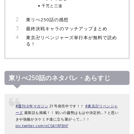
千咒と三途
東リべ250話の感想
最終決戦キャラのマッチアップまとめ
東京卍リベンジャーズ単行本が無料で読め
る！
東リべ250話のネタバレ・あらすじ
#週刊少年マガジン
21号発売中です！！
#東京卍リベンジャ
ーズ
最新話も掲載！！ 戦いの趨勢はもはや決定的…？と思い
きや強敵がタケミチ達に立ち塞がって…！！
pic.twitter.com/oCGk1RFBXF