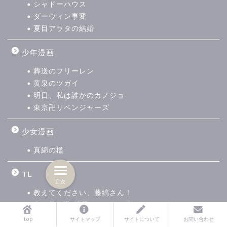
シャドーハウス
ダーウィン事変
夏目アラタの結婚
少年漫画
葬送のフリーレン
黄泉のツガイ
明日、私は誰かのカノジョ
東京卍リベンジャーズ
少女漫画
真綿の檻
TL
目次
教えてください、藤縞さん！
奈々子と薫 堕落していく、僕たちは。
top
サイトマップ
サイトについて
お問い合わせ