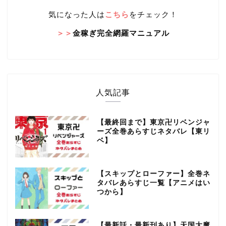
気になった人は
こちら
をチェック！
＞＞
金稼ぎ完全網羅マニュアル
人気記事
【最終回まで】東京卍リベンジャ
ーズ全巻あらすじネタバレ【東リ
ベ】
【スキップとローファー】全巻ネ
タバレあらすじ一覧【アニメはい
つから】
【最新話・最新刊あり】天国大魔