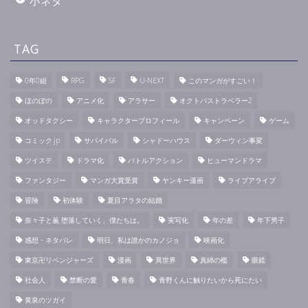
小ネタ
TAG
0年0組
RPG
SF
U-NEXT
このマンガがすごい！
ほのぼの
アニメ化
アラサー
オクトパストラベラー2
オッドタクシー
キャラクタープロフィール
キャンペーン
ゲーム
コミック.jp
サバイバル
シャドーハウス
ダーウィン事変
ツイステ
ドラマ化
バトルアクション
ヒューマンドラマ
ファンタジー
マンガ大賞受賞
ヤンキー漫画
ライブアライブ
冒険
初体験
夏目アラタの結婚
奈々子と薫 堕落していく、僕たちは。
実写化
年の差
年下男子
感想・ネタバレ
明日、私は誰かのカノジョ
映画化
東京卍リベンジャーズ
漫画
異世界
真綿の檻
眼鏡
社会人
禁断の愛
青春
青野くんに触りたいから死にたい
黄泉のツガイ